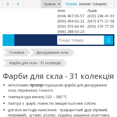
0
0
Кошик
(немає товарів)
Київ
Львів
(044) 467-50-57
(032) 240-41-03
(050) 494-62-22
(067) 671-21-58
(050) 355-66-60
(050) 370 77 20
(066) 288-63-23
Головна
Декорування скла
Фарби для скла - 31 колекція
Фарби для скла - 31 колекція
легкоплавкі
прозорі
порошкові фарби для декорування
скла, переважно тонкого
температура випалу 520 – 580 °С
палітра з фарб, повністю змішуються між собою.
для всіх методів нанесення: трафаретний друк (прямий,
непрямий), штамп, розпис, задувка, машинна окантовка