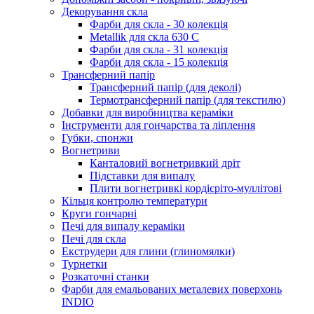
Декорування скла
Фарби для скла - 30 колекція
Metallik для скла 630 С
Фарби для скла - 31 колекція
Фарби для скла - 15 колекція
Трансферний папір
Трансферний папір (для деколі)
Термотрансферний папір (для текстилю)
Добавки для виробництва кераміки
Інструменти для гончарства та ліплення
Губки, спонжи
Вогнетриви
Канталовий вогнетривкий дріт
Підставки для випалу
Плити вогнетривкі кордієріто-муллітові
Кільця контролю температури
Круги гончарні
Печі для випалу кераміки
Печі для скла
Екструдери для глини (глиномялки)
Турнетки
Розкаточні станки
Фарби для емальованих металевих поверхонь
INDIO