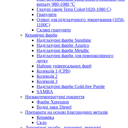
випалу 980-1080 °С
Глазурі сяючі Terra Color(1020-1080 С)
Грануляти
Олівці для підглазурного декорування (1050-
1100С)
Скляні грануляти
Керамічні фарби
Надглазурні фарби Sunshine
Надглазурні фарби Azurico
Надглазурні фарби Metallic
Надглазурні фарби для повноколірного
друку
Набори універсальних фарб
Колекція 1 (CPB)
Колекція 2
Колекція 3
Надглазурні фарби Gold-free Purple
SAMBA
Низькотемпературні покриття
Фарби Xpression
Водні лаки Diegel
Препарати на основі благородних металів
Кераміка
Скло
Допоміжні засоби - покривні, звязуючі