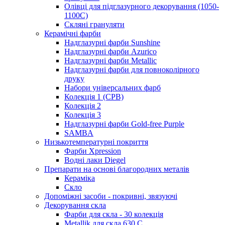
Олівці для підглазурного декорування (1050-
1100С)
Скляні грануляти
Керамічні фарби
Надглазурні фарби Sunshine
Надглазурні фарби Azurico
Надглазурні фарби Metallic
Надглазурні фарби для повноколірного
друку
Набори універсальних фарб
Колекція 1 (CPB)
Колекція 2
Колекція 3
Надглазурні фарби Gold-free Purple
SAMBA
Низькотемпературні покриття
Фарби Xpression
Водні лаки Diegel
Препарати на основі благородних металів
Кераміка
Скло
Допоміжні засоби - покривні, звязуючі
Декорування скла
Фарби для скла - 30 колекція
Metallik для скла 630 С