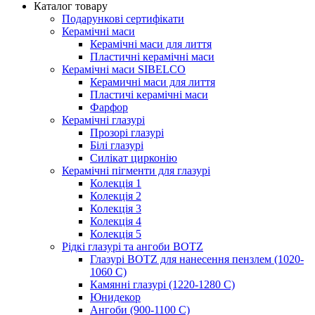
Каталог товару
Подарункові сертифікати
Керамічні маси
Керамічні маси для лиття
Пластичні керамічні маси
Керамічні маси SIBELСO
Керамичні маси для лиття
Пластичі керамічні маси
Фарфор
Керамічні глазурі
Прозорі глазурі
Білі глазурі
Силікат цирконію
Керамічні пігменти для глазурі
Колекція 1
Колекція 2
Колекція 3
Колекція 4
Колекція 5
Рідкі глазурі та ангоби BOTZ
Глазурі BOTZ для нанесення пензлем (1020-
1060 C)
Камянні глазурі (1220-1280 С)
Юнидекор
Ангоби (900-1100 С)