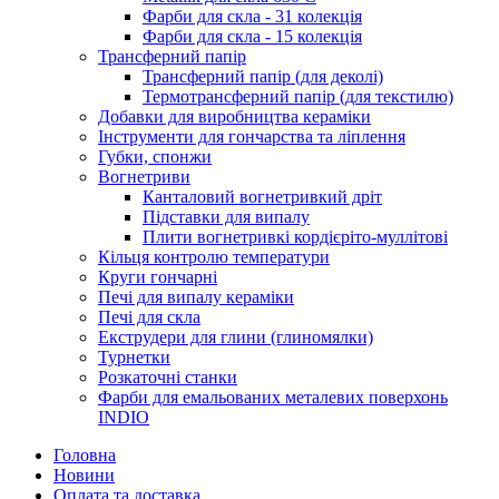
Фарби для скла - 31 колекція
Фарби для скла - 15 колекція
Трансферний папір
Трансферний папір (для деколі)
Термотрансферний папір (для текстилю)
Добавки для виробництва кераміки
Інструменти для гончарства та ліплення
Губки, спонжи
Вогнетриви
Канталовий вогнетривкий дріт
Підставки для випалу
Плити вогнетривкі кордієріто-муллітові
Кільця контролю температури
Круги гончарні
Печі для випалу кераміки
Печі для скла
Екструдери для глини (глиномялки)
Турнетки
Розкаточні станки
Фарби для емальованих металевих поверхонь
INDIO
Головна
Новини
Оплата та доставка