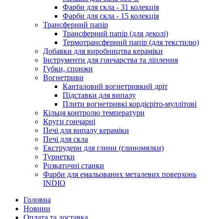
Фарби для скла - 31 колекція
Фарби для скла - 15 колекція
Трансферний папір
Трансферний папір (для деколі)
Термотрансферний папір (для текстилю)
Добавки для виробництва кераміки
Інструменти для гончарства та ліплення
Губки, спонжи
Вогнетриви
Канталовий вогнетривкий дріт
Підставки для випалу
Плити вогнетривкі кордієріто-муллітові
Кільця контролю температури
Круги гончарні
Печі для випалу кераміки
Печі для скла
Екструдери для глини (глиномялки)
Турнетки
Розкаточні станки
Фарби для емальованих металевих поверхонь
INDIO
Головна
Новини
Оплата та доставка