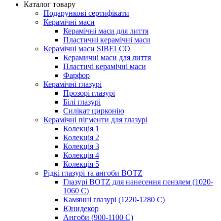
Каталог товару
Подарункові сертифікати
Керамічні маси
Керамічні маси для лиття
Пластичні керамічні маси
Керамічні маси SIBELСO
Керамичні маси для лиття
Пластичі керамічні маси
Фарфор
Керамічні глазурі
Прозорі глазурі
Білі глазурі
Силікат цирконію
Керамічні пігменти для глазурі
Колекція 1
Колекція 2
Колекція 3
Колекція 4
Колекція 5
Рідкі глазурі та ангоби BOTZ
Глазурі BOTZ для нанесення пензлем (1020-
1060 C)
Камянні глазурі (1220-1280 С)
Юнидекор
Ангоби (900-1100 С)