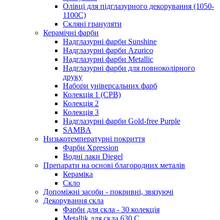
Олівці для підглазурного декорування (1050-
1100С)
Скляні грануляти
Керамічні фарби
Надглазурні фарби Sunshine
Надглазурні фарби Azurico
Надглазурні фарби Metallic
Надглазурні фарби для повноколірного
друку
Набори універсальних фарб
Колекція 1 (CPB)
Колекція 2
Колекція 3
Надглазурні фарби Gold-free Purple
SAMBA
Низькотемпературні покриття
Фарби Xpression
Водні лаки Diegel
Препарати на основі благородних металів
Кераміка
Скло
Допоміжні засоби - покривні, звязуючі
Декорування скла
Фарби для скла - 30 колекція
Metallik для скла 630 С