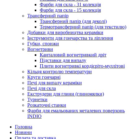
Фарби для скла - 31 колекція
Фарби для скла - 15 колекція
Трансферний папір
Трансферний папір (для деколі)
Термотрансферний папір (для текстилю)
Добавки для виробництва кераміки
Інструменти для гончарства та ліплення
Губки, спонжи
Вогнетриви
Канталовий вогнетривкий дріт
Підставки для випалу
Плити вогнетривкі кордієріто-муллітові
Кільця контролю температури
Круги гончарні
Печі для випалу кераміки
Печі для скла
Екструдери для глини (глиномялки)
Турнетки
Розкаточні станки
Фарби для емальованих металевих поверхонь
INDIO
Головна
Новини
Оплата та доставка