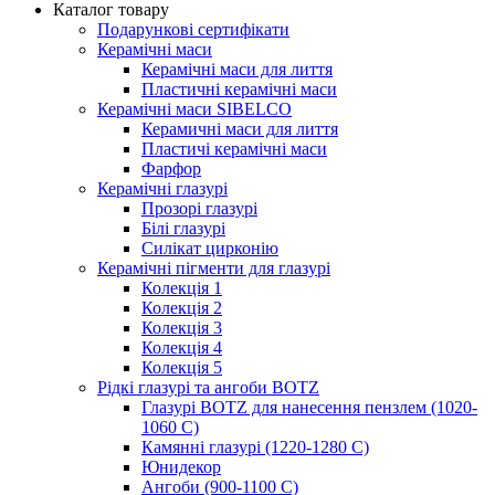
Каталог товару
Подарункові сертифікати
Керамічні маси
Керамічні маси для лиття
Пластичні керамічні маси
Керамічні маси SIBELСO
Керамичні маси для лиття
Пластичі керамічні маси
Фарфор
Керамічні глазурі
Прозорі глазурі
Білі глазурі
Силікат цирконію
Керамічні пігменти для глазурі
Колекція 1
Колекція 2
Колекція 3
Колекція 4
Колекція 5
Рідкі глазурі та ангоби BOTZ
Глазурі BOTZ для нанесення пензлем (1020-
1060 C)
Камянні глазурі (1220-1280 С)
Юнидекор
Ангоби (900-1100 С)