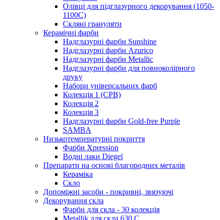
Олівці для підглазурного декорування (1050-
1100С)
Скляні грануляти
Керамічні фарби
Надглазурні фарби Sunshine
Надглазурні фарби Azurico
Надглазурні фарби Metallic
Надглазурні фарби для повноколірного
друку
Набори універсальних фарб
Колекція 1 (CPB)
Колекція 2
Колекція 3
Надглазурні фарби Gold-free Purple
SAMBA
Низькотемпературні покриття
Фарби Xpression
Водні лаки Diegel
Препарати на основі благородних металів
Кераміка
Скло
Допоміжні засоби - покривні, звязуючі
Декорування скла
Фарби для скла - 30 колекція
Metallik для скла 630 С