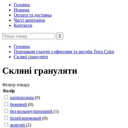
Головна
Новини
Оплата та доставка
Часті запитання
Контакти
Головна
Порошкові глазурі з ефектами та ангоби Terra Color
Скляні грануляти
Скляні грануляти
Фільтр товару
Колір
напіпрозора
(0)
бежевий
(0)
без кольору/прозорий
(1)
білий/кремовий
(0)
жовтий
(2)