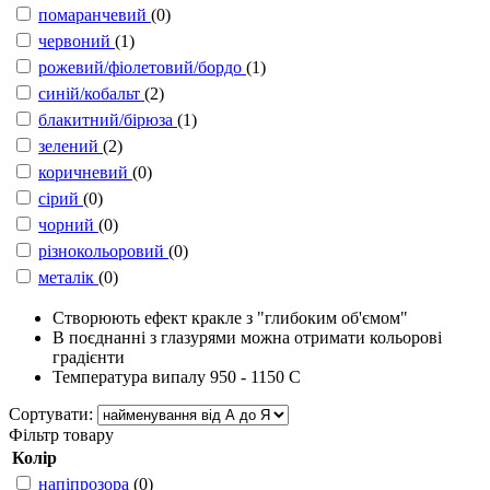
помаранчевий
(0)
червоний
(1)
рожевий/фіолетовий/бордо
(1)
синій/кобальт
(2)
блакитний/бірюза
(1)
зелений
(2)
коричневий
(0)
сірий
(0)
чорний
(0)
різнокольоровий
(0)
металік
(0)
Створюють ефект кракле з "глибоким об'ємом"
В поєднанні з глазурями можна отримати кольорові
градієнти
Температура випалу 950 - 1150 С
Сортувати:
Фільтр товару
Колір
напіпрозора
(0)