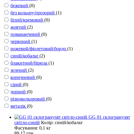
бежевий
(0)
без кольору/прозорий
(1)
білий/кремовий
(0)
жовтий
(2)
помаранчевий
(0)
червоний
(1)
рожевий/фіолетовий/бордо
(1)
синій/кобальт
(2)
блакитний/бірюза
(1)
зелений
(2)
коричневий
(0)
сірий
(0)
чорний
(0)
різнокольоровий
(0)
металік
(0)
GG 01 склогранулят
світло-синій
Колір: синій/кобальт
Фасування:
0,1 кг
89.17 грн.