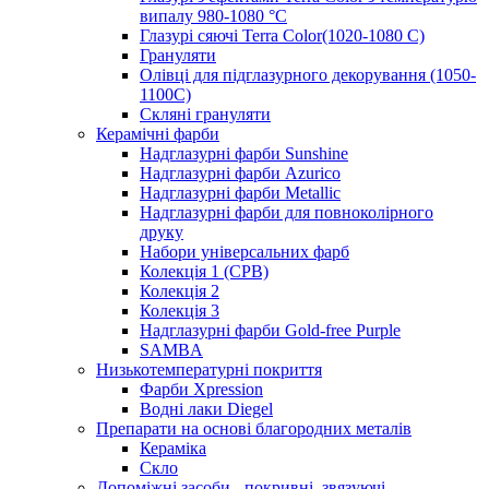
випалу 980-1080 °С
Глазурі сяючі Terra Color(1020-1080 С)
Грануляти
Олівці для підглазурного декорування (1050-
1100С)
Скляні грануляти
Керамічні фарби
Надглазурні фарби Sunshine
Надглазурні фарби Azurico
Надглазурні фарби Metallic
Надглазурні фарби для повноколірного
друку
Набори універсальних фарб
Колекція 1 (CPB)
Колекція 2
Колекція 3
Надглазурні фарби Gold-free Purple
SAMBA
Низькотемпературні покриття
Фарби Xpression
Водні лаки Diegel
Препарати на основі благородних металів
Кераміка
Скло
Допоміжні засоби - покривні, звязуючі