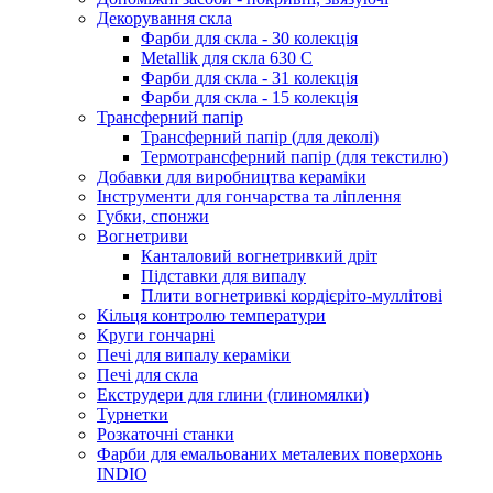
Декорування скла
Фарби для скла - 30 колекція
Metallik для скла 630 С
Фарби для скла - 31 колекція
Фарби для скла - 15 колекція
Трансферний папір
Трансферний папір (для деколі)
Термотрансферний папір (для текстилю)
Добавки для виробництва кераміки
Інструменти для гончарства та ліплення
Губки, спонжи
Вогнетриви
Канталовий вогнетривкий дріт
Підставки для випалу
Плити вогнетривкі кордієріто-муллітові
Кільця контролю температури
Круги гончарні
Печі для випалу кераміки
Печі для скла
Екструдери для глини (глиномялки)
Турнетки
Розкаточні станки
Фарби для емальованих металевих поверхонь
INDIO