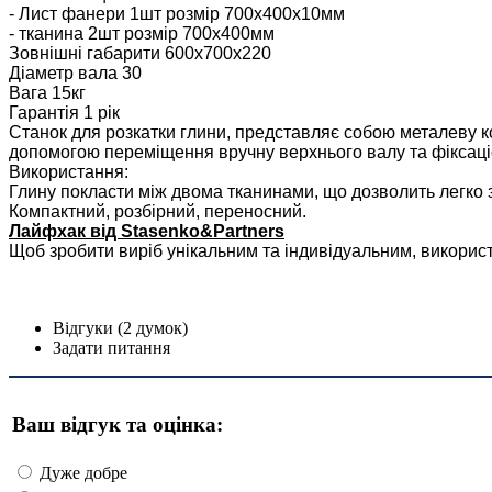
- Лист фанери 1шт розмір 700х400х10мм
- тканина 2шт розмір 700х400мм
Зовнішні габарити 600х700х220
Діаметр вала 30
Вага 15кг
Гарантія 1 рік
Станок для розкатки глини, представляє собою металеву ко
допомогою переміщення вручну верхнього валу та фіксацією
Використання:
Глину покласти між двома тканинами, що дозволить легко зн
Компактний, розбірний, переносний.
Лайфхак від Stasenko&Partners
Щоб зробити виріб унікальним та індивідуальним, використо
Відгуки (2 думок)
Задати питання
Ваш відгук та оцінка:
Дуже добре