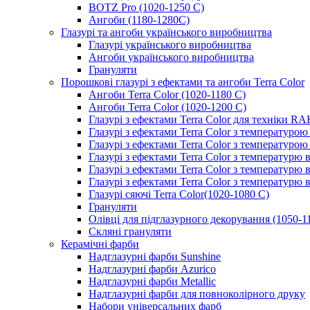
BOTZ Pro (1020-1250 C)
Ангоби (1180-1280С)
Глазурі та ангоби українського виробництва
Глазурі українського виробництва
Ангоби українського виробництва
Грануляти
Порошкові глазурі з ефектами та ангоби Terra Color
Ангоби Terra Color (1020-1180 С)
Ангоби Terra Color (1020-1200 С)
Глазурі з ефектами Terra Color для техніки R
Глазурі з ефектами Terra Color з температуро
Глазурі з ефектами Terra Color з температуро
Глазурі з ефектами Terra Color з температурю 
Глазурі з ефектами Terra Color з температурю
Глазурі з ефектами Terra Color з температурю 
Глазурі сяючі Terra Color(1020-1080 С)
Грануляти
Олівці для підглазурного декорування (1050-1
Скляні грануляти
Керамічні фарби
Надглазурні фарби Sunshine
Надглазурні фарби Azurico
Надглазурні фарби Metallic
Надглазурні фарби для повноколірного друку
Набори універсальних фарб