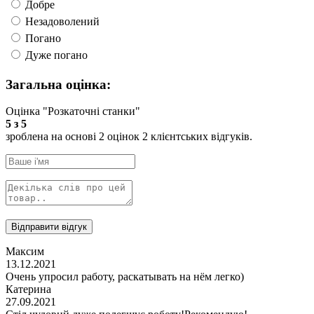
Добре
Незадоволений
Погано
Дуже погано
Загальна оцінка:
Оцінка
"Розкаточні станки"
5
з
5
зроблена на основі
2
оцінок
2
клієнтських відгуків.
Максим
13.12.2021
Очень упросил работу, раскатывать на нём легко)
Катерина
27.09.2021