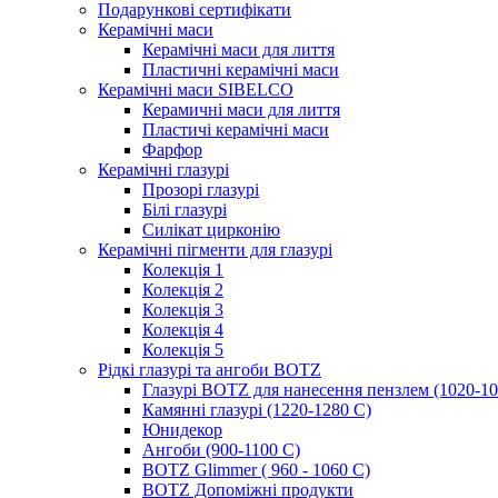
Подарункові сертифікати
Керамічні маси
Керамічні маси для лиття
Пластичні керамічні маси
Керамічні маси SIBELСO
Керамичні маси для лиття
Пластичі керамічні маси
Фарфор
Керамічні глазурі
Прозорі глазурі
Білі глазурі
Силікат цирконію
Керамічні пігменти для глазурі
Колекція 1
Колекція 2
Колекція 3
Колекція 4
Колекція 5
Рідкі глазурі та ангоби BOTZ
Глазурі BOTZ для нанесення пензлем (1020-10
Камянні глазурі (1220-1280 С)
Юнидекор
Ангоби (900-1100 С)
BOTZ Glimmer ( 960 - 1060 С)
BOTZ Допоміжні продукти