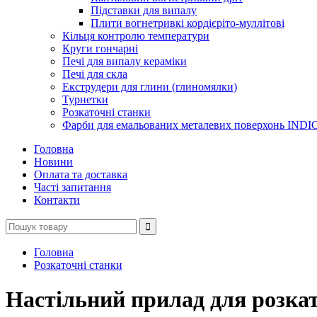
Підставки для випалу
Плити вогнетривкі кордієріто-муллітові
Кільця контролю температури
Круги гончарні
Печі для випалу кераміки
Печі для скла
Екструдери для глини (глиномялки)
Турнетки
Розкаточні станки
Фарби для емальованих металевих поверхонь INDI
Головна
Новини
Оплата та доставка
Часті запитання
Контакти
Головна
Розкаточні станки
Настільний прилад для розкат