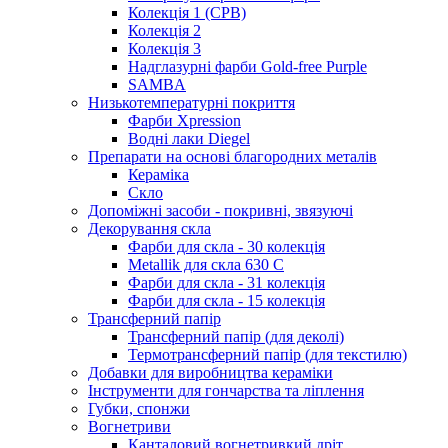
Колекція 1 (CPB)
Колекція 2
Колекція 3
Надглазурні фарби Gold-free Purple
SAMBA
Низькотемпературні покриття
Фарби Xpression
Водні лаки Diegel
Препарати на основі благородних металів
Кераміка
Скло
Допоміжні засоби - покривні, звязуючі
Декорування скла
Фарби для скла - 30 колекція
Metallik для скла 630 С
Фарби для скла - 31 колекція
Фарби для скла - 15 колекція
Трансферний папір
Трансферний папір (для деколі)
Термотрансферний папір (для текстилю)
Добавки для виробництва кераміки
Інструменти для гончарства та ліплення
Губки, спонжи
Вогнетриви
Канталовий вогнетривкий дріт