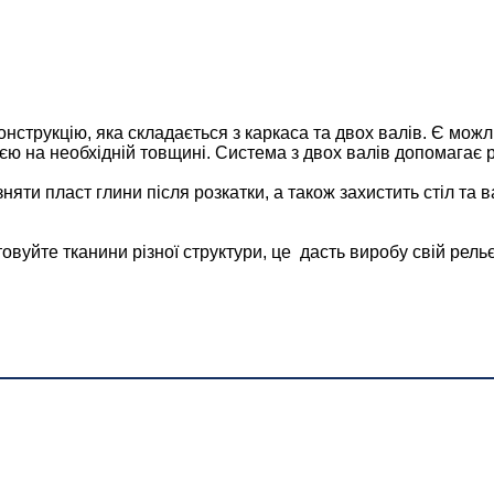
нструкцію, яка складається з каркаса та двох валів. Є мож
 на необхідній товщині. Система з двох валів допомагає рі
яти пласт глини після розкатки, а також захистить стіл та 
вуйте тканини різної структури, це дасть виробу свій рельє