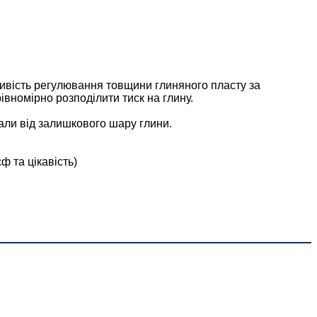
ливість регулювання товщини глиняного пласту за
вномірно розподілити тиск на глину.
вали від залишкового шару глини.
ф та цікавість)