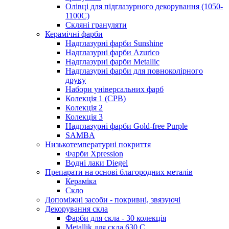
Олівці для підглазурного декорування (1050-
1100С)
Скляні грануляти
Керамічні фарби
Надглазурні фарби Sunshine
Надглазурні фарби Azurico
Надглазурні фарби Metallic
Надглазурні фарби для повноколірного
друку
Набори універсальних фарб
Колекція 1 (CPB)
Колекція 2
Колекція 3
Надглазурні фарби Gold-free Purple
SAMBA
Низькотемпературні покриття
Фарби Xpression
Водні лаки Diegel
Препарати на основі благородних металів
Кераміка
Скло
Допоміжні засоби - покривні, звязуючі
Декорування скла
Фарби для скла - 30 колекція
Metallik для скла 630 С