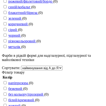
рожевий/фіолетовий/бордо
(0)
синій/кобальт
(0)
блакитний/бірюза
(0)
зелений
(0)
коричневий
(0)
сірий
(0)
чорний
(0)
різнокольоровий
(0)
металік
(0)
Фарби в рідкій формі для надглазурної, підглазурної та
майолікової техніки
Сортувати:
Фільтр товару
Колір
напіпрозора
(0)
бежевий
(0)
без кольору/прозорий
(0)
білий/кремовий
(0)
жовтий
(0)