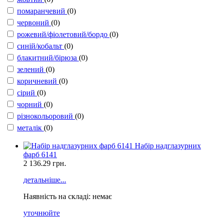
помаранчевий
(0)
червоний
(0)
рожевий/фіолетовий/бордо
(0)
синій/кобальт
(0)
блакитний/бірюза
(0)
зелений
(0)
коричневий
(0)
сірий
(0)
чорний
(0)
різнокольоровий
(0)
металік
(0)
Набір надглазурних
фарб 6141
2 136.29
грн.
детальніше...
Наявність на складі: немає
уточнюйте