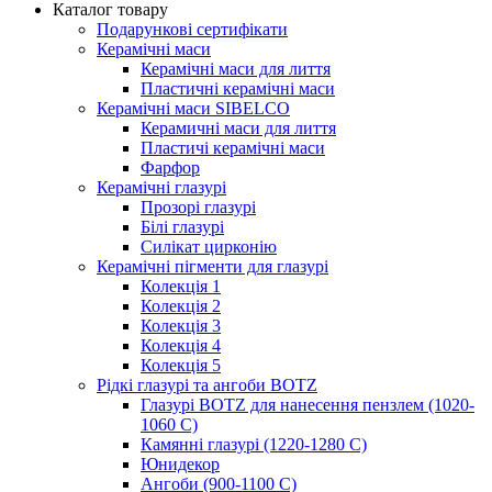
Каталог товару
Подарункові сертифікати
Керамічні маси
Керамічні маси для лиття
Пластичні керамічні маси
Керамічні маси SIBELСO
Керамичні маси для лиття
Пластичі керамічні маси
Фарфор
Керамічні глазурі
Прозорі глазурі
Білі глазурі
Силікат цирконію
Керамічні пігменти для глазурі
Колекція 1
Колекція 2
Колекція 3
Колекція 4
Колекція 5
Рідкі глазурі та ангоби BOTZ
Глазурі BOTZ для нанесення пензлем (1020-
1060 C)
Камянні глазурі (1220-1280 С)
Юнидекор
Ангоби (900-1100 С)