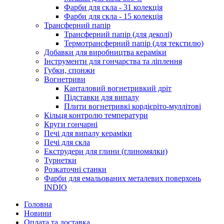
Фарби для скла - 31 колекція
Фарби для скла - 15 колекція
Трансферний папір
Трансферний папір (для деколі)
Термотрансферний папір (для текстилю)
Добавки для виробництва кераміки
Інструменти для гончарства та ліплення
Губки, спонжи
Вогнетриви
Канталовий вогнетривкий дріт
Підставки для випалу
Плити вогнетривкі кордієріто-муллітові
Кільця контролю температури
Круги гончарні
Печі для випалу кераміки
Печі для скла
Екструдери для глини (глиномялки)
Турнетки
Розкаточні станки
Фарби для емальованих металевих поверхонь
INDIO
Головна
Новини
Оплата та доставка