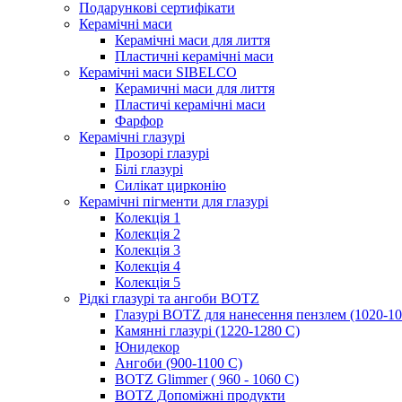
Подарункові сертифікати
Керамічні маси
Керамічні маси для лиття
Пластичні керамічні маси
Керамічні маси SIBELСO
Керамичні маси для лиття
Пластичі керамічні маси
Фарфор
Керамічні глазурі
Прозорі глазурі
Білі глазурі
Силікат цирконію
Керамічні пігменти для глазурі
Колекція 1
Колекція 2
Колекція 3
Колекція 4
Колекція 5
Рідкі глазурі та ангоби BOTZ
Глазурі BOTZ для нанесення пензлем (1020-10
Камянні глазурі (1220-1280 С)
Юнидекор
Ангоби (900-1100 С)
BOTZ Glimmer ( 960 - 1060 С)
BOTZ Допоміжні продукти