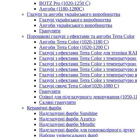
BOTZ Pro (1020-1250 C)
Ангоби (1180-1280С)
Глазурі та ангоби українського виробництва
Глазурі українського виробництва
Ангоби українського виробництва
Грануляти
Порошкові глазурі з ефектами та ангоби Terra Color
Ангоби Terra Color (1020-1180 С)
Ангоби Terra Color (1020-1200 С)
Глазурі з ефектами Terra Color для техніки R
Глазурі з ефектами Terra Color з температуро
Глазурі з ефектами Terra Color з температуро
Глазурі з ефектами Terra Color з температурю 
Глазурі з ефектами Terra Color з температурю
Глазурі з ефектами Terra Color з температурю 
Глазурі сяючі Terra Color(1020-1080 С)
Грануляти
Олівці для підглазурного декорування (1050-1
Скляні грануляти
Керамічні фарби
Надглазурні фарби Sunshine
Надглазурні фарби Azurico
Надглазурні фарби Metallic
Надглазурні фарби для повноколірного друку
Набори універсальних фарб