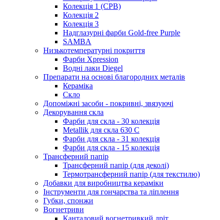
Колекція 1 (CPB)
Колекція 2
Колекція 3
Надглазурні фарби Gold-free Purple
SAMBA
Низькотемпературні покриття
Фарби Xpression
Водні лаки Diegel
Препарати на основі благородних металів
Кераміка
Скло
Допоміжні засоби - покривні, звязуючі
Декорування скла
Фарби для скла - 30 колекція
Metallik для скла 630 С
Фарби для скла - 31 колекція
Фарби для скла - 15 колекція
Трансферний папір
Трансферний папір (для деколі)
Термотрансферний папір (для текстилю)
Добавки для виробництва кераміки
Інструменти для гончарства та ліплення
Губки, спонжи
Вогнетриви
Канталовий вогнетривкий дріт