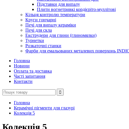
Підставки для випалу
Плити вогнетривкі кордієріто-муллітові
Кільця контролю температури
Круги гончарні
Печі для випалу кераміки
Печі для скла
Екструдери для глини (глиномялки)
Турнетки
Розкаточні станки
Фарби для емальованих металевих поверхонь INDI
Головна
Новини
Оплата та доставка
Часті запитання
Контакти
Головна
Керамічні пігменти для глазурі
Колекція 5
Колекція 5