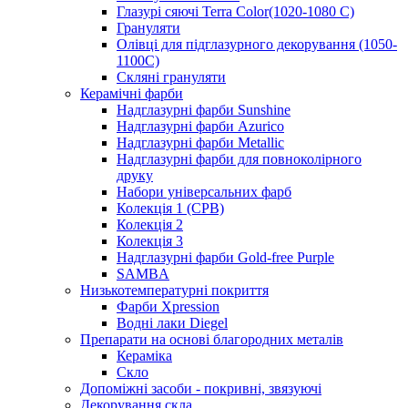
Глазурі сяючі Terra Color(1020-1080 С)
Грануляти
Олівці для підглазурного декорування (1050-
1100С)
Скляні грануляти
Керамічні фарби
Надглазурні фарби Sunshine
Надглазурні фарби Azurico
Надглазурні фарби Metallic
Надглазурні фарби для повноколірного
друку
Набори універсальних фарб
Колекція 1 (CPB)
Колекція 2
Колекція 3
Надглазурні фарби Gold-free Purple
SAMBA
Низькотемпературні покриття
Фарби Xpression
Водні лаки Diegel
Препарати на основі благородних металів
Кераміка
Скло
Допоміжні засоби - покривні, звязуючі
Декорування скла