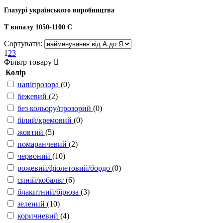
Глазурі українського виробництва
Т випалу 1050-1100 С
Сортувати:
1
2
3
Фільтр товару
Колір
напіпрозора
(0)
бежевий
(2)
без кольору/прозорий
(0)
білий/кремовий
(0)
жовтий
(5)
помаранчевий
(2)
червоний
(10)
рожевий/фіолетовий/бордо
(0)
синій/кобальт
(6)
блакитний/бірюза
(3)
зелений
(10)
коричневий
(4)