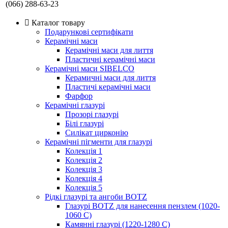
(066) 288-63-23
Каталог товару
Подарункові сертифікати
Керамічні маси
Керамічні маси для лиття
Пластичні керамічні маси
Керамічні маси SIBELСO
Керамичні маси для лиття
Пластичі керамічні маси
Фарфор
Керамічні глазурі
Прозорі глазурі
Білі глазурі
Силікат цирконію
Керамічні пігменти для глазурі
Колекція 1
Колекція 2
Колекція 3
Колекція 4
Колекція 5
Рідкі глазурі та ангоби BOTZ
Глазурі BOTZ для нанесення пензлем (1020-
1060 C)
Камянні глазурі (1220-1280 С)