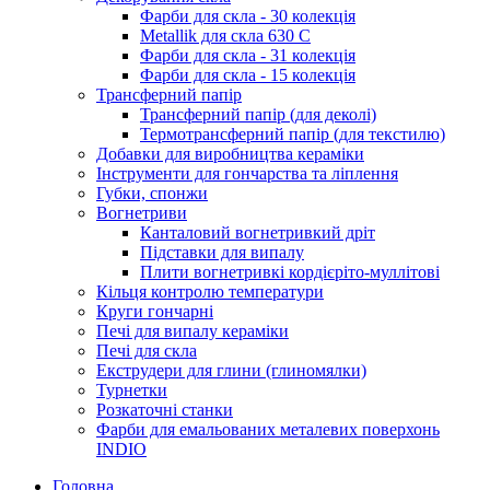
Фарби для скла - 30 колекція
Metallik для скла 630 С
Фарби для скла - 31 колекція
Фарби для скла - 15 колекція
Трансферний папір
Трансферний папір (для деколі)
Термотрансферний папір (для текстилю)
Добавки для виробництва кераміки
Інструменти для гончарства та ліплення
Губки, спонжи
Вогнетриви
Канталовий вогнетривкий дріт
Підставки для випалу
Плити вогнетривкі кордієріто-муллітові
Кільця контролю температури
Круги гончарні
Печі для випалу кераміки
Печі для скла
Екструдери для глини (глиномялки)
Турнетки
Розкаточні станки
Фарби для емальованих металевих поверхонь
INDIO
Головна