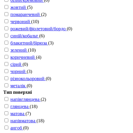
білий/кремовий
(0)
жовтий
(5)
помаранчевий
(2)
червоний
(10)
рожевий/фіолетовий/бордо
(0)
синій/кобальт
(6)
блакитний/бірюза
(3)
зелений
(10)
коричневий
(4)
сірий
(0)
чорний
(3)
різнокольоровий
(0)
металік
(0)
Тип поверхні
напівглянцева
(2)
глянцева
(18)
матова
(7)
напівматова
(18)
ангоб
(0)