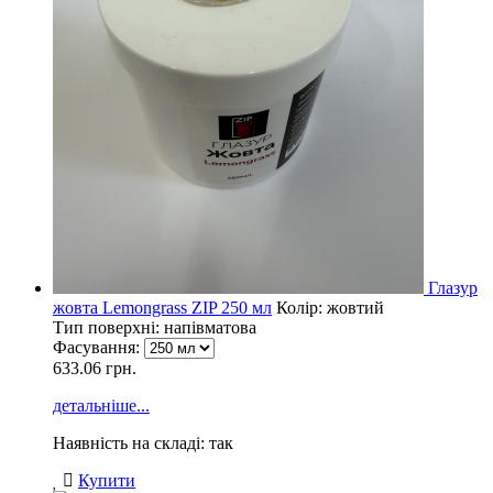
Глазур
жовта Lemongrass ZIP 250 мл
Колір: жовтий
Тип поверхні: напівматова
Фасування:
633.06 грн.
детальніше...
Наявність на складі: так
Купити