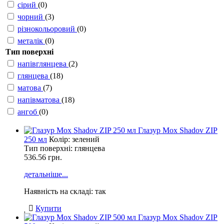
сірий
(0)
чорний
(3)
різнокольоровий
(0)
металік
(0)
Тип поверхні
напівглянцева
(2)
глянцева
(18)
матова
(7)
напівматова
(18)
ангоб
(0)
Глазур Mox Shadov ZIP
250 мл
Колір: зелений
Тип поверхні: глянцева
536.56
грн.
детальніше...
Наявність на складі: так
Купити
Глазур Mox Shadov ZIP