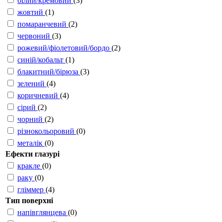
білий/кремовий
(3)
жовтий
(1)
помаранчевий
(2)
червоний
(3)
рожевий/фіолетовий/бордо
(2)
синій/кобальт
(1)
блакитний/бірюза
(3)
зелений
(4)
коричневий
(4)
сірий
(2)
чорний
(2)
різнокольоровий
(0)
металік
(0)
Ефекти глазурі
кракле
(0)
раку
(0)
гліммер
(4)
Тип поверхні
напівглянцева
(0)