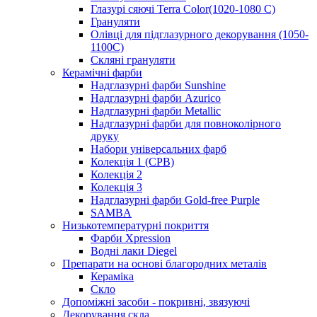
Глазурі сяючі Terra Color(1020-1080 С)
Грануляти
Олівці для підглазурного декорування (1050-
1100С)
Скляні грануляти
Керамічні фарби
Надглазурні фарби Sunshine
Надглазурні фарби Azurico
Надглазурні фарби Metallic
Надглазурні фарби для повноколірного
друку
Набори універсальних фарб
Колекція 1 (CPB)
Колекція 2
Колекція 3
Надглазурні фарби Gold-free Purple
SAMBA
Низькотемпературні покриття
Фарби Xpression
Водні лаки Diegel
Препарати на основі благородних металів
Кераміка
Скло
Допоміжні засоби - покривні, звязуючі
Декорування скла