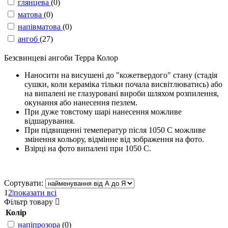
глянцева
(0)
матова
(0)
напівматова
(0)
ангоб
(27)
Безсвинцеві ангоби Терра Колор
Наносити на висушені до "кожетвердого" стану (стадія
сушки, коли кераміка тільки почала висвітлюватись) або
на випалені не глазуровані вироби шляхом розпилення,
окунання або нанесення пезлем.
При дуже товстому шарі нанесення можливе
відшарування.
При підвищенні темеператур після 1050 С можливе
змінення кольору, відмінне від зображення на фото.
Взірці на фото випалені при 1050 С.
Сортувати:
1
2
|
показати всі
Фільтр товару
Колір
напіпрозора
(0)