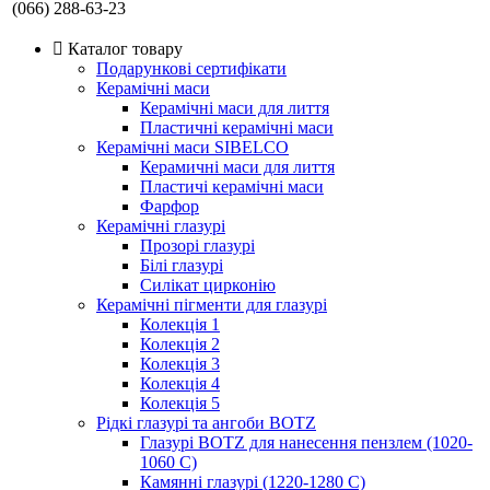
(066) 288-63-23
Каталог товару
Подарункові сертифікати
Керамічні маси
Керамічні маси для лиття
Пластичні керамічні маси
Керамічні маси SIBELСO
Керамичні маси для лиття
Пластичі керамічні маси
Фарфор
Керамічні глазурі
Прозорі глазурі
Білі глазурі
Силікат цирконію
Керамічні пігменти для глазурі
Колекція 1
Колекція 2
Колекція 3
Колекція 4
Колекція 5
Рідкі глазурі та ангоби BOTZ
Глазурі BOTZ для нанесення пензлем (1020-
1060 C)
Камянні глазурі (1220-1280 С)