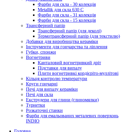
Фарби для скла - 30 колекція
Metallik для скла 630 С
Фарби для скла - 31 колекція
Фарби для скла - 15 колекція
Трансферний папір
Трансферний папір (для деколі)
Термотрансферний папір (для текстилю)
Добавки для виробництва кераміки
Інструменти для гончарства та ліплення
Губки, спонжи
Вогнетриви
Канталовий вогнетривкий дріт
Підставки для випалу
Плити вогнетривкі кордієріто-муллітові
Кільця контролю температури
Круги гончарні
Печі для випалу кераміки
Печі для скла
Екструдери для глини (глиномялки)
Турнетки
Розкаточні станки
Фарби для емальованих металевих поверхонь
INDIO
Головна