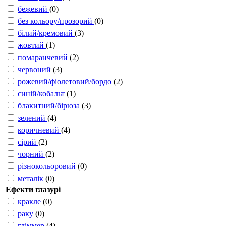
бежевий
(0)
без кольору/прозорий
(0)
білий/кремовий
(3)
жовтий
(1)
помаранчевий
(2)
червоний
(3)
рожевий/фіолетовий/бордо
(2)
синій/кобальт
(1)
блакитний/бірюза
(3)
зелений
(4)
коричневий
(4)
сірий
(2)
чорний
(2)
різнокольоровий
(0)
металік
(0)
Ефекти глазурі
кракле
(0)
раку
(0)
гліммер
(4)