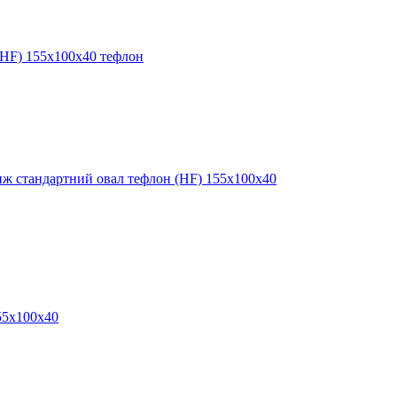
HF) 155x100x40 тефлон
ж стандартний овал тефлон (HF) 155x100x40
55x100x40