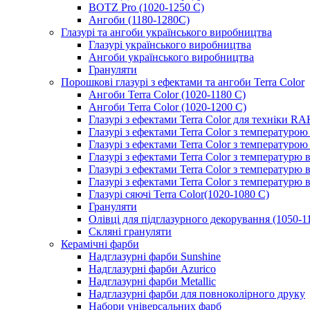
BOTZ Pro (1020-1250 C)
Ангоби (1180-1280С)
Глазурі та ангоби українського виробництва
Глазурі українського виробництва
Ангоби українського виробництва
Грануляти
Порошкові глазурі з ефектами та ангоби Terra Color
Ангоби Terra Color (1020-1180 С)
Ангоби Terra Color (1020-1200 С)
Глазурі з ефектами Terra Color для техніки R
Глазурі з ефектами Terra Color з температуро
Глазурі з ефектами Terra Color з температуро
Глазурі з ефектами Terra Color з температурю 
Глазурі з ефектами Terra Color з температурю
Глазурі з ефектами Terra Color з температурю 
Глазурі сяючі Terra Color(1020-1080 С)
Грануляти
Олівці для підглазурного декорування (1050-1
Скляні грануляти
Керамічні фарби
Надглазурні фарби Sunshine
Надглазурні фарби Azurico
Надглазурні фарби Metallic
Надглазурні фарби для повноколірного друку
Набори універсальних фарб