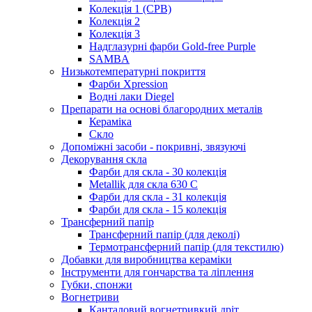
Колекція 1 (CPB)
Колекція 2
Колекція 3
Надглазурні фарби Gold-free Purple
SAMBA
Низькотемпературні покриття
Фарби Xpression
Водні лаки Diegel
Препарати на основі благородних металів
Кераміка
Скло
Допоміжні засоби - покривні, звязуючі
Декорування скла
Фарби для скла - 30 колекція
Metallik для скла 630 С
Фарби для скла - 31 колекція
Фарби для скла - 15 колекція
Трансферний папір
Трансферний папір (для деколі)
Термотрансферний папір (для текстилю)
Добавки для виробництва кераміки
Інструменти для гончарства та ліплення
Губки, спонжи
Вогнетриви
Канталовий вогнетривкий дріт