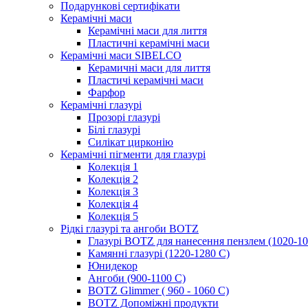
Подарункові сертифікати
Керамічні маси
Керамічні маси для лиття
Пластичні керамічні маси
Керамічні маси SIBELСO
Керамичні маси для лиття
Пластичі керамічні маси
Фарфор
Керамічні глазурі
Прозорі глазурі
Білі глазурі
Силікат цирконію
Керамічні пігменти для глазурі
Колекція 1
Колекція 2
Колекція 3
Колекція 4
Колекція 5
Рідкі глазурі та ангоби BOTZ
Глазурі BOTZ для нанесення пензлем (1020-10
Камянні глазурі (1220-1280 С)
Юнидекор
Ангоби (900-1100 С)
BOTZ Glimmer ( 960 - 1060 С)
BOTZ Допоміжні продукти