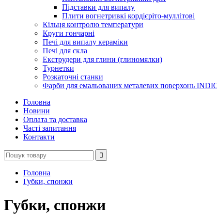
Підставки для випалу
Плити вогнетривкі кордієріто-муллітові
Кільця контролю температури
Круги гончарні
Печі для випалу кераміки
Печі для скла
Екструдери для глини (глиномялки)
Турнетки
Розкаточні станки
Фарби для емальованих металевих поверхонь INDI
Головна
Новини
Оплата та доставка
Часті запитання
Контакти
Головна
Губки, спонжи
Губки, спонжи