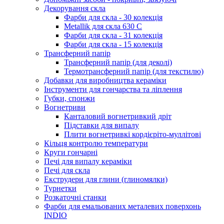
Декорування скла
Фарби для скла - 30 колекція
Metallik для скла 630 С
Фарби для скла - 31 колекція
Фарби для скла - 15 колекція
Трансферний папір
Трансферний папір (для деколі)
Термотрансферний папір (для текстилю)
Добавки для виробництва кераміки
Інструменти для гончарства та ліплення
Губки, спонжи
Вогнетриви
Канталовий вогнетривкий дріт
Підставки для випалу
Плити вогнетривкі кордієріто-муллітові
Кільця контролю температури
Круги гончарні
Печі для випалу кераміки
Печі для скла
Екструдери для глини (глиномялки)
Турнетки
Розкаточні станки
Фарби для емальованих металевих поверхонь
INDIO