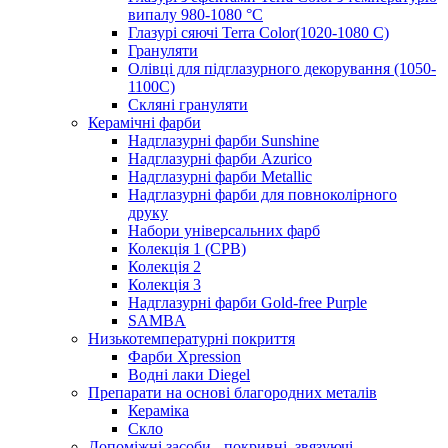
випалу 980-1080 °С
Глазурі сяючі Terra Color(1020-1080 С)
Грануляти
Олівці для підглазурного декорування (1050-
1100С)
Скляні грануляти
Керамічні фарби
Надглазурні фарби Sunshine
Надглазурні фарби Azurico
Надглазурні фарби Metallic
Надглазурні фарби для повноколірного
друку
Набори універсальних фарб
Колекція 1 (CPB)
Колекція 2
Колекція 3
Надглазурні фарби Gold-free Purple
SAMBA
Низькотемпературні покриття
Фарби Xpression
Водні лаки Diegel
Препарати на основі благородних металів
Кераміка
Скло
Допоміжні засоби - покривні, звязуючі