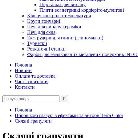
Підставки для випалу
Плити вогнетривкі кордієріто-муллітові
Кільця контролю температури
Круги гончарні
Печі для випалу кераміки
Печі для скла
Екструдери для глини (глиномялки)
Турнетки
Розкаточні станки
Фарби для емальованих металевих поверхонь INDI
Головна
Новини
Оплата та доставка
Часті запитання
Контакти
Головна
Порошкові глазурі з ефектами та ангоби Terra Color
Скляні грануляти
Скляні грануляти