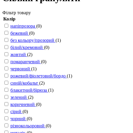
Фільтр товару
Колір
напіпрозора
(0)
бежевий
(0)
без кольору/прозорий
(1)
білий/кремовий
(0)
жовтий
(2)
помаранчевий
(0)
червоний
(1)
рожевий/фіолетовий/бордо
(1)
синій/кобальт
(2)
блакитний/бірюза
(1)
зелений
(2)
коричневий
(0)
сірий
(0)
чорний
(0)
різнокольоровий
(0)
металік
(0)