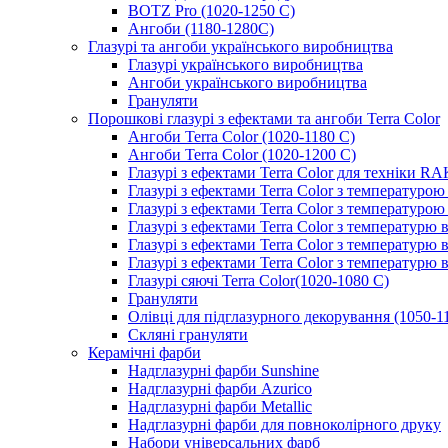
BOTZ Pro (1020-1250 C)
Ангоби (1180-1280С)
Глазурі та ангоби українського виробництва
Глазурі українського виробництва
Ангоби українського виробництва
Грануляти
Порошкові глазурі з ефектами та ангоби Terra Color
Ангоби Terra Color (1020-1180 С)
Ангоби Terra Color (1020-1200 С)
Глазурі з ефектами Terra Color для техніки R
Глазурі з ефектами Terra Color з температуро
Глазурі з ефектами Terra Color з температуро
Глазурі з ефектами Terra Color з температурю 
Глазурі з ефектами Terra Color з температурю
Глазурі з ефектами Terra Color з температурю 
Глазурі сяючі Terra Color(1020-1080 С)
Грануляти
Олівці для підглазурного декорування (1050-1
Скляні грануляти
Керамічні фарби
Надглазурні фарби Sunshine
Надглазурні фарби Azurico
Надглазурні фарби Metallic
Надглазурні фарби для повноколірного друку
Набори універсальних фарб