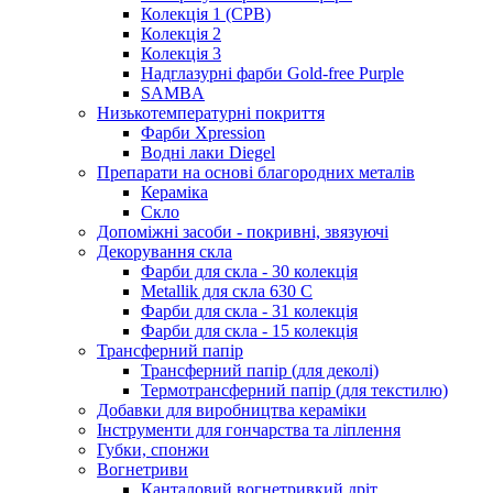
Колекція 1 (CPB)
Колекція 2
Колекція 3
Надглазурні фарби Gold-free Purple
SAMBA
Низькотемпературні покриття
Фарби Xpression
Водні лаки Diegel
Препарати на основі благородних металів
Кераміка
Скло
Допоміжні засоби - покривні, звязуючі
Декорування скла
Фарби для скла - 30 колекція
Metallik для скла 630 С
Фарби для скла - 31 колекція
Фарби для скла - 15 колекція
Трансферний папір
Трансферний папір (для деколі)
Термотрансферний папір (для текстилю)
Добавки для виробництва кераміки
Інструменти для гончарства та ліплення
Губки, спонжи
Вогнетриви
Канталовий вогнетривкий дріт