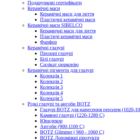
Подарункові сертифікати
Керамічні маси
Керамічні маси для лиття
Пластичні керамічні маси
Керамічні маси SIBELСO
Керамичні маси для лиття
Пластичі керамічні маси
Фарфор
Керамічні глазурі
Прозорі глазурі
Білі глазурі
Силікат цирконію
Керамічні пігменти для глазурі
Колекція 1
Колекція 2
Колекція 3
Колекція 4
Колекція 5
Рідкі глазурі та ангоби BOTZ
Глазурі BOTZ для нанесення пензлем (1020-10
Камянні глазурі (1220-1280 С)
Юнидекор
Ангоби (900-1100 С)
BOTZ Glimmer ( 960 - 1060 С)
BOTZ Допоміжні продукти