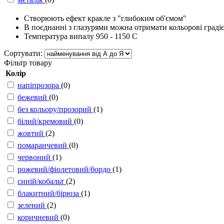
Створюють ефект кракле з "глибоким об'ємом"
В поєднанні з глазурями можна отримати кольорові граді
Температура випалу 950 - 1150 С
Сортувати:
Фільтр товару
Колір
напіпрозора
(0)
бежевий
(0)
без кольору/прозорий
(1)
білий/кремовий
(0)
жовтий
(2)
помаранчевий
(0)
червоний
(1)
рожевий/фіолетовий/бордо
(1)
синій/кобальт
(2)
блакитний/бірюза
(1)
зелений
(2)
коричневий
(0)