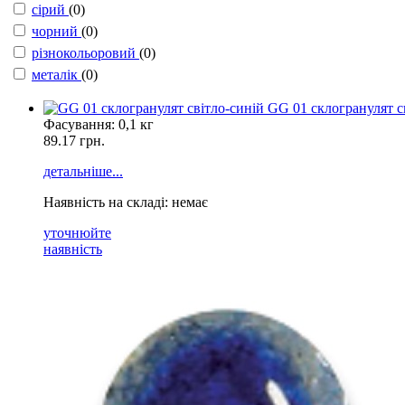
сірий
(0)
чорний
(0)
різнокольоровий
(0)
металік
(0)
GG 01 склогранулят с
Фасування:
0,1 кг
89.17 грн.
детальніше...
Наявність на складі: немає
уточнюйте
наявність