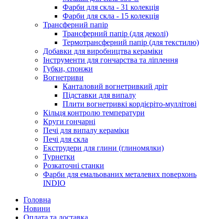
Фарби для скла - 31 колекція
Фарби для скла - 15 колекція
Трансферний папір
Трансферний папір (для деколі)
Термотрансферний папір (для текстилю)
Добавки для виробництва кераміки
Інструменти для гончарства та ліплення
Губки, спонжи
Вогнетриви
Канталовий вогнетривкий дріт
Підставки для випалу
Плити вогнетривкі кордієріто-муллітові
Кільця контролю температури
Круги гончарні
Печі для випалу кераміки
Печі для скла
Екструдери для глини (глиномялки)
Турнетки
Розкаточні станки
Фарби для емальованих металевих поверхонь
INDIO
Головна
Новини
Оплата та доставка