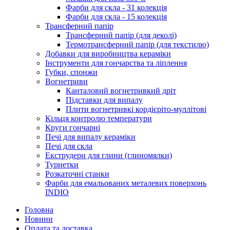
Фарби для скла - 31 колекція
Фарби для скла - 15 колекція
Трансферний папір
Трансферний папір (для деколі)
Термотрансферний папір (для текстилю)
Добавки для виробництва кераміки
Інструменти для гончарства та ліплення
Губки, спонжи
Вогнетриви
Канталовий вогнетривкий дріт
Підставки для випалу
Плити вогнетривкі кордієріто-муллітові
Кільця контролю температури
Круги гончарні
Печі для випалу кераміки
Печі для скла
Екструдери для глини (глиномялки)
Турнетки
Розкаточні станки
Фарби для емальованих металевих поверхонь
INDIO
Головна
Новини
Оплата та доставка