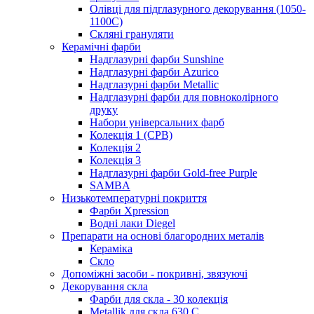
Олівці для підглазурного декорування (1050-
1100С)
Скляні грануляти
Керамічні фарби
Надглазурні фарби Sunshine
Надглазурні фарби Azurico
Надглазурні фарби Metallic
Надглазурні фарби для повноколірного
друку
Набори універсальних фарб
Колекція 1 (CPB)
Колекція 2
Колекція 3
Надглазурні фарби Gold-free Purple
SAMBA
Низькотемпературні покриття
Фарби Xpression
Водні лаки Diegel
Препарати на основі благородних металів
Кераміка
Скло
Допоміжні засоби - покривні, звязуючі
Декорування скла
Фарби для скла - 30 колекція
Metallik для скла 630 С