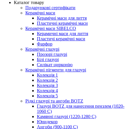
Каталог товару
Подарункові сертифікати
Керамічні маси
Керамічні маси для лиття
Пластичні керамічні маси
Керамічні маси SIBELСO
Керамичні маси для лиття
Пластичі керамічні маси
Фарфор
Керамічні глазурі
Прозорі глазурі
Білі глазурі
Силікат цирконію
Керамічні пігменти для глазурі
Колекція 1
Колекція 2
Колекція 3
Колекція 4
Колекція 5
Рідкі глазурі та ангоби BOTZ
Глазурі BOTZ для нанесення пензлем (1020-
1060 C)
Камянні глазурі (1220-1280 С)
Юнидекор
Ангоби (900-1100 С)