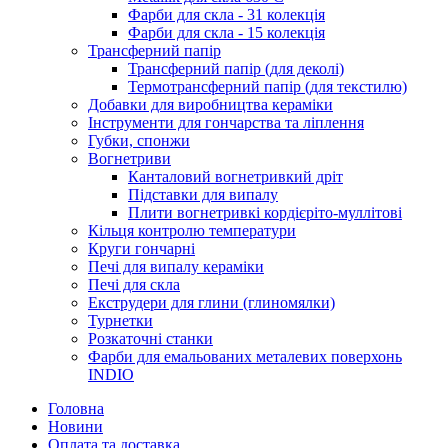
Фарби для скла - 31 колекція
Фарби для скла - 15 колекція
Трансферний папір
Трансферний папір (для деколі)
Термотрансферний папір (для текстилю)
Добавки для виробництва кераміки
Інструменти для гончарства та ліплення
Губки, спонжи
Вогнетриви
Канталовий вогнетривкий дріт
Підставки для випалу
Плити вогнетривкі кордієріто-муллітові
Кільця контролю температури
Круги гончарні
Печі для випалу кераміки
Печі для скла
Екструдери для глини (глиномялки)
Турнетки
Розкаточні станки
Фарби для емальованих металевих поверхонь
INDIO
Головна
Новини
Оплата та доставка