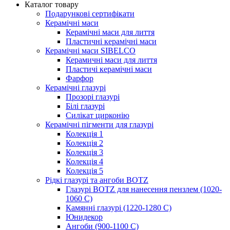
Каталог товару
Подарункові сертифікати
Керамічні маси
Керамічні маси для лиття
Пластичні керамічні маси
Керамічні маси SIBELСO
Керамичні маси для лиття
Пластичі керамічні маси
Фарфор
Керамічні глазурі
Прозорі глазурі
Білі глазурі
Силікат цирконію
Керамічні пігменти для глазурі
Колекція 1
Колекція 2
Колекція 3
Колекція 4
Колекція 5
Рідкі глазурі та ангоби BOTZ
Глазурі BOTZ для нанесення пензлем (1020-
1060 C)
Камянні глазурі (1220-1280 С)
Юнидекор
Ангоби (900-1100 С)