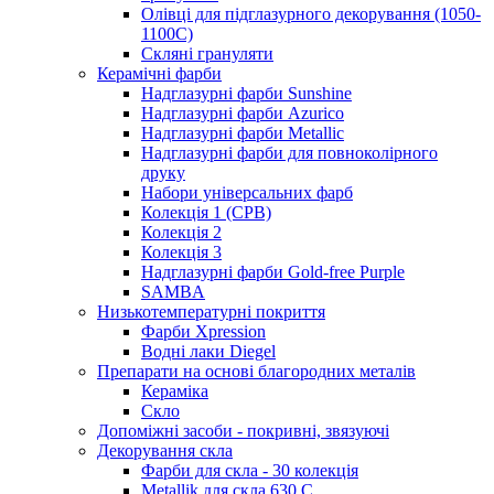
Олівці для підглазурного декорування (1050-
1100С)
Скляні грануляти
Керамічні фарби
Надглазурні фарби Sunshine
Надглазурні фарби Azurico
Надглазурні фарби Metallic
Надглазурні фарби для повноколірного
друку
Набори універсальних фарб
Колекція 1 (CPB)
Колекція 2
Колекція 3
Надглазурні фарби Gold-free Purple
SAMBA
Низькотемпературні покриття
Фарби Xpression
Водні лаки Diegel
Препарати на основі благородних металів
Кераміка
Скло
Допоміжні засоби - покривні, звязуючі
Декорування скла
Фарби для скла - 30 колекція
Metallik для скла 630 С