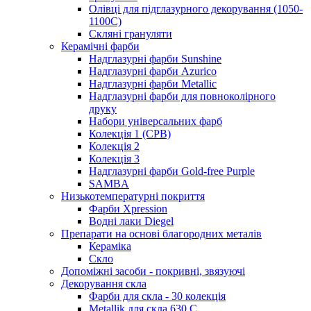
Олівці для підглазурного декорування (1050-
1100С)
Скляні грануляти
Керамічні фарби
Надглазурні фарби Sunshine
Надглазурні фарби Azurico
Надглазурні фарби Metallic
Надглазурні фарби для повноколірного
друку
Набори універсальних фарб
Колекція 1 (CPB)
Колекція 2
Колекція 3
Надглазурні фарби Gold-free Purple
SAMBA
Низькотемпературні покриття
Фарби Xpression
Водні лаки Diegel
Препарати на основі благородних металів
Кераміка
Скло
Допоміжні засоби - покривні, звязуючі
Декорування скла
Фарби для скла - 30 колекція
Metallik для скла 630 С