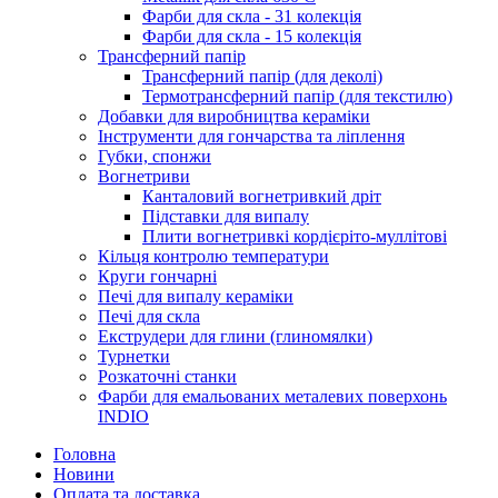
Фарби для скла - 31 колекція
Фарби для скла - 15 колекція
Трансферний папір
Трансферний папір (для деколі)
Термотрансферний папір (для текстилю)
Добавки для виробництва кераміки
Інструменти для гончарства та ліплення
Губки, спонжи
Вогнетриви
Канталовий вогнетривкий дріт
Підставки для випалу
Плити вогнетривкі кордієріто-муллітові
Кільця контролю температури
Круги гончарні
Печі для випалу кераміки
Печі для скла
Екструдери для глини (глиномялки)
Турнетки
Розкаточні станки
Фарби для емальованих металевих поверхонь
INDIO
Головна
Новини
Оплата та доставка