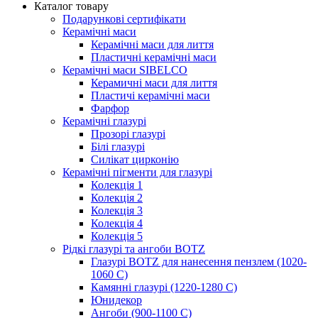
Каталог товару
Подарункові сертифікати
Керамічні маси
Керамічні маси для лиття
Пластичні керамічні маси
Керамічні маси SIBELСO
Керамичні маси для лиття
Пластичі керамічні маси
Фарфор
Керамічні глазурі
Прозорі глазурі
Білі глазурі
Силікат цирконію
Керамічні пігменти для глазурі
Колекція 1
Колекція 2
Колекція 3
Колекція 4
Колекція 5
Рідкі глазурі та ангоби BOTZ
Глазурі BOTZ для нанесення пензлем (1020-
1060 C)
Камянні глазурі (1220-1280 С)
Юнидекор
Ангоби (900-1100 С)