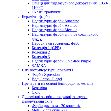
Олівці для підглазурного декорування (1050-
1100С)
Скляні грануляти
Керамічні фарби
Надглазурні фарби Sunshine
Надглазурні фарби Azurico
Надглазурні фарби Metallic
Надглазурні фарби для повноколірного
друку
Набори універсальних фарб
Колекція 1 (CPB)
Колекція 2
Колекція 3
Надглазурні фарби Gold-free Purple
SAMBA
Низькотемпературні покриття
Фарби Xpression
Водні лаки Diegel
Препарати на основі благородних металів
Кераміка
Скло
Допоміжні засоби - покривні, звязуючі
Декорування скла
Фарби для скла - 30 колекція
Metallik для скла 630 С