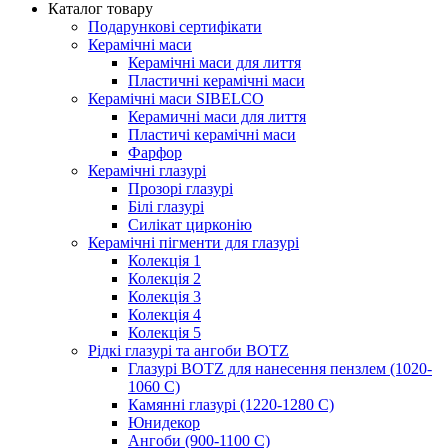
Каталог товару
Подарункові сертифікати
Керамічні маси
Керамічні маси для лиття
Пластичні керамічні маси
Керамічні маси SIBELСO
Керамичні маси для лиття
Пластичі керамічні маси
Фарфор
Керамічні глазурі
Прозорі глазурі
Білі глазурі
Силікат цирконію
Керамічні пігменти для глазурі
Колекція 1
Колекція 2
Колекція 3
Колекція 4
Колекція 5
Рідкі глазурі та ангоби BOTZ
Глазурі BOTZ для нанесення пензлем (1020-
1060 C)
Камянні глазурі (1220-1280 С)
Юнидекор
Ангоби (900-1100 С)