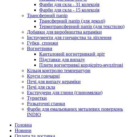
Фарби для скла - 31 колекція
Фарби для скла - 15 колекція
Трансферний папір
Трансферний папір (для деколі)
Термотрансферний папір (для текстилю)
Добавки для виробництва кераміки
Інструменти для гончарства та ліплення
Губки, спонжи
Вогнетриви
Канталовий вогнетривкий дріт
Підставки для випалу
Плити вогнетривкі кордієріто-муллітові
Кільця контролю температури
Круги гончарні
Печі для випалу кераміки
Печі для скла
Екструдери для глини (глиномялки)
Турнетки
Розкаточні станки
Фарби для емальованих металевих поверхонь
INDIO
Головна
Новини
Оплата та доставка