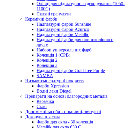
Олівці для підглазурного декорування (1050-
1100С)
Скляні грануляти
Керамічні фарби
Надглазурні фарби Sunshine
Надглазурні фарби Azurico
Надглазурні фарби Metallic
Надглазурні фарби для повноколірного
друку
Набори універсальних фарб
Колекція 1 (CPB)
Колекція 2
Колекція 3
Надглазурні фарби Gold-free Purple
SAMBA
Низькотемпературні покриття
Фарби Xpression
Водні лаки Diegel
Препарати на основі благородних металів
Кераміка
Скло
Допоміжні засоби - покривні, звязуючі
Декорування скла
Фарби для скла - 30 колекція
Metallik для скла 630 С