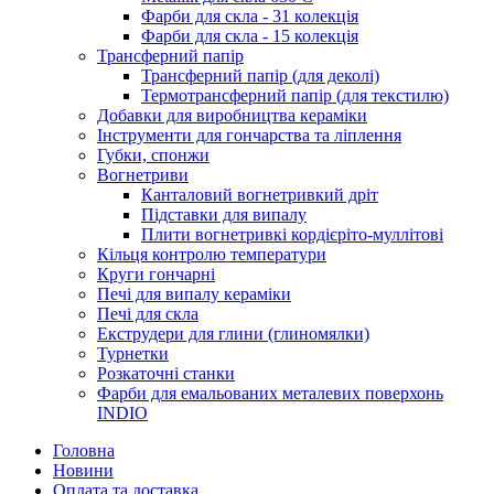
Фарби для скла - 31 колекція
Фарби для скла - 15 колекція
Трансферний папір
Трансферний папір (для деколі)
Термотрансферний папір (для текстилю)
Добавки для виробництва кераміки
Інструменти для гончарства та ліплення
Губки, спонжи
Вогнетриви
Канталовий вогнетривкий дріт
Підставки для випалу
Плити вогнетривкі кордієріто-муллітові
Кільця контролю температури
Круги гончарні
Печі для випалу кераміки
Печі для скла
Екструдери для глини (глиномялки)
Турнетки
Розкаточні станки
Фарби для емальованих металевих поверхонь
INDIO
Головна
Новини
Оплата та доставка