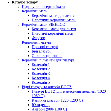
Каталог товару
Подарункові сертифікати
Керамічні маси
Керамічні маси для лиття
Пластичні керамічні маси
Керамічні маси SIBELСO
Керамичні маси для лиття
Пластичі керамічні маси
Фарфор
Керамічні глазурі
Прозорі глазурі
Білі глазурі
Силікат цирконію
Керамічні пігменти для глазурі
Колекція 1
Колекція 2
Колекція 3
Колекція 4
Колекція 5
Рідкі глазурі та ангоби BOTZ
Глазурі BOTZ для нанесення пензлем (1020-
1060 C)
Камянні глазурі (1220-1280 С)
Юнидекор
Ангоби (900-1100 С)