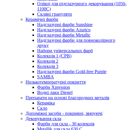
Олівці для підглазурного декорування (1050-
1100С)
Скляні грануляти
Керамічні фарби
Надглазурні фарби Sunshine
Надглазурні фарби Azurico
Надглазурні фарби Metallic
Надглазурні фарби для повноколірного
друку
Набори універсальних фарб
Колекція 1 (CPB)
Колекція 2
Колекція 3
Надглазурні фарби Gold-free Purple
SAMBA
Низькотемпературні покриття
Фарби Xpression
Водні лаки Diegel
Препарати на основі благородних металів
Кераміка
Скло
Допоміжні засоби - покривні, звязуючі
Декорування скла
Фарби для скла - 30 колекція
Metallik для скла 630 С