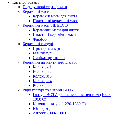
Каталог товару
Подарункові сертифікати
Керамічні маси
Керамічні маси для лиття
Пластичні керамічні маси
Керамічні маси SIBELСO
Керамичні маси для лиття
Пластичі керамічні маси
Фарфор
Керамічні глазурі
Прозорі глазурі
Білі глазурі
Силікат цирконію
Керамічні пігменти для глазурі
Колекція 1
Колекція 2
Колекція 3
Колекція 4
Колекція 5
Рідкі глазурі та ангоби BOTZ
Глазурі BOTZ для нанесення пензлем (1020-
1060 C)
Камянні глазурі (1220-1280 С)
Юнидекор
Ангоби (900-1100 С)