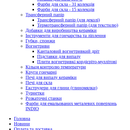
Фарби для скла - 31 колекція
Фарби для скла - 15 колекція
Трансферний папір
Трансферний папір (для деколі)
Термотрансферний папір (для текстилю)
Добавки для виробництва кераміки
Інструменти для гончарства та ліплення
Губки, спонжи
Вогнетриви
Канталовий вогнетривкий дріт
Підставки для випалу
Плити вогнетривкі кордієріто-муллітові
Кільця контролю температури
Круги гончарні
Печі для випалу кераміки
Печі для скла
Екструдери для глини (глиномялки)
Турнетки
Розкаточні станки
Фарби для емальованих металевих поверхонь
INDIO
Головна
Новини
Оплата та доставка